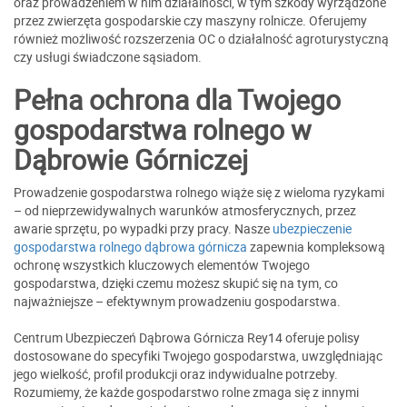
oraz prowadzeniem w nim działalności, w tym szkody wyrządzone
przez zwierzęta gospodarskie czy maszyny rolnicze. Oferujemy
również możliwość rozszerzenia OC o działalność agroturystyczną
czy usługi świadczone sąsiadom.
Pełna ochrona dla Twojego
gospodarstwa rolnego w
Dąbrowie Górniczej
Prowadzenie gospodarstwa rolnego wiąże się z wieloma ryzykami
– od nieprzewidywalnych warunków atmosferycznych, przez
awarie sprzętu, po wypadki przy pracy. Nasze
ubezpieczenie
gospodarstwa rolnego dąbrowa górnicza
zapewnia kompleksową
ochronę wszystkich kluczowych elementów Twojego
gospodarstwa, dzięki czemu możesz skupić się na tym, co
najważniejsze – efektywnym prowadzeniu gospodarstwa.
Centrum Ubezpieczeń Dąbrowa Górnicza Rey14 oferuje polisy
dostosowane do specyfiki Twojego gospodarstwa, uwzględniając
jego wielkość, profil produkcji oraz indywidualne potrzeby.
Rozumiemy, że każde gospodarstwo rolne zmaga się z innymi