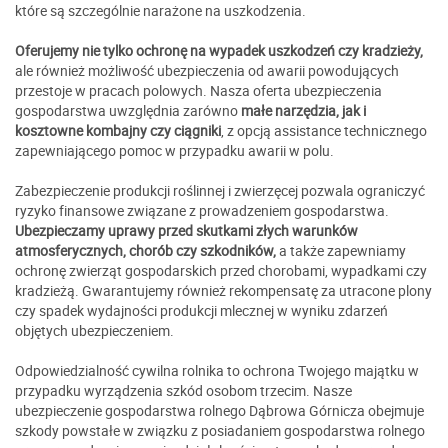
które są szczególnie narażone na uszkodzenia.
Oferujemy nie tylko ochronę na wypadek uszkodzeń czy kradzieży,
ale również możliwość ubezpieczenia od awarii powodujących
przestoje w pracach polowych. Nasza oferta ubezpieczenia
gospodarstwa uwzględnia zarówno
małe narzędzia, jak i
kosztowne kombajny czy ciągniki
, z opcją assistance technicznego
zapewniającego pomoc w przypadku awarii w polu.
Zabezpieczenie produkcji roślinnej i zwierzęcej pozwala ograniczyć
ryzyko finansowe związane z prowadzeniem gospodarstwa.
Ubezpieczamy uprawy przed skutkami złych warunków
atmosferycznych, chorób czy szkodników,
a także zapewniamy
ochronę zwierząt gospodarskich przed chorobami, wypadkami czy
kradzieżą. Gwarantujemy również rekompensatę za utracone plony
czy spadek wydajności produkcji mlecznej w wyniku zdarzeń
objętych ubezpieczeniem.
Odpowiedzialność cywilna rolnika to ochrona Twojego majątku w
przypadku wyrządzenia szkód osobom trzecim. Nasze
ubezpieczenie gospodarstwa rolnego Dąbrowa Górnicza obejmuje
szkody powstałe w związku z posiadaniem gospodarstwa rolnego