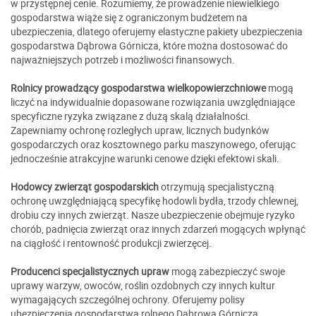
w przystępnej cenie. Rozumiemy, że prowadzenie niewielkiego
gospodarstwa wiąże się z ograniczonym budżetem na
ubezpieczenia, dlatego oferujemy elastyczne pakiety ubezpieczenia
gospodarstwa Dąbrowa Górnicza, które można dostosować do
najważniejszych potrzeb i możliwości finansowych.
Rolnicy prowadzący gospodarstwa wielkopowierzchniowe
mogą
liczyć na indywidualnie dopasowane rozwiązania uwzględniające
specyficzne ryzyka związane z dużą skalą działalności.
Zapewniamy ochronę rozległych upraw, licznych budynków
gospodarczych oraz kosztownego parku maszynowego, oferując
jednocześnie atrakcyjne warunki cenowe dzięki efektowi skali.
Hodowcy zwierząt gospodarskich
otrzymują specjalistyczną
ochronę uwzględniającą specyfikę hodowli bydła, trzody chlewnej,
drobiu czy innych zwierząt. Nasze ubezpieczenie obejmuje ryzyko
chorób, padnięcia zwierząt oraz innych zdarzeń mogących wpłynąć
na ciągłość i rentowność produkcji zwierzęcej.
Producenci specjalistycznych upraw
mogą zabezpieczyć swoje
uprawy warzyw, owoców, roślin ozdobnych czy innych kultur
wymagających szczególnej ochrony. Oferujemy polisy
ubezpieczenia gospodarstwa rolnego Dąbrowa Górnicza