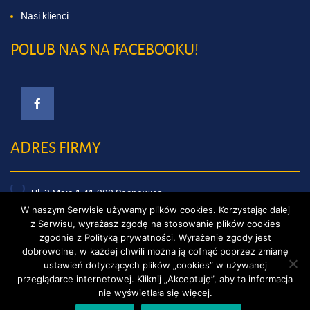
Nasi klienci
POLUB NAS NA FACEBOOKU!
ADRES FIRMY
Ul. 3 Maja 1 41-200 Sosnowiec,
W naszym Serwisie używamy plików cookies. Korzystając dalej
Ul. Wojska Polskiego 21 41-300 Dąbrowa Górnicza,
z Serwisu, wyrażasz zgodę na stosowanie plików cookies
zgodnie z
Polityką prywatności
. Wyrażenie zgody jest
dobrowolne, w każdej chwili można ją cofnąć poprzez zmianę
ustawień dotyczących plików „cookies” w używanej
przeglądarce internetowej. Kliknij „Akceptuję”, aby ta informacja
nie wyświetlała się więcej.