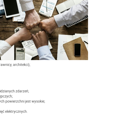
wnicy, architekci);
idzianych zdarzeń;
ępczych;
ch powierzchni jest wysokie;
ięć elektrycznych.