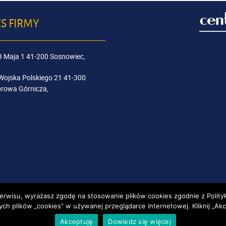
S FIRMY
 3 Maja 1 41-200 Sosnowiec,
 Wojska Polskiego 21 41-300
rowa Górnicza,
Serwisu, wyrażasz zgodę na stosowanie plików cookies zgodnie z
Polit
 plików „cookies” w używanej przeglądarce internetowej. Kliknij „Akcep
Akceptuję
Dowiedz się więcej