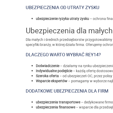
UBEZPIECZENIA OD UTRATY ZYSKU
ubezpieczenie ryzyka utraty zysku
– ochrona fin
Ubezpieczenia dla małych 
Dla małych i średnich przedsiębiorstw przygotowaliśmy 
specyfiki branży, w której działa firma. Oferujemy ochr
DLACZEGO WARTO WYBRAĆ REY14?
Doświadczenie
– działamy na rynku ubezpieczen
Indywidualne podejście
– każdą ofertę dostosowuj
Szeroka oferta
– od ubezpieczeń OC, przez polisy 
Wsparcie ekspertów
– pomagamy w wyborze najlep
DODATKOWE UBEZPIECZENIA DLA FIRM
ubezpieczenia transportowe
– dedykowane firmom
ubezpieczenia finansowe
– wsparcie dla przedsi