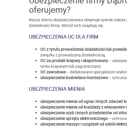
Ubezpieczenie firmy Dąbr
oferujemy?
Nasza oferta ubezpieczeniowa obejmuje szeroki zakres 
działalności firmy. Wśród nich znajdują się:
UBEZPIECZENIA OC DLA FIRM
OC z tytułu prowadzenia działalności lub posiada
związku z prowadzoną działalnością;
OC za produkt krajowy i eksportowany
– ubezpie
rynku krajowym lub zagranicznym;
OC zawodowe
– dedykowane specjalistom wykonu
ubezpieczenie budowlano-montażowe
– ochrona 
UBEZPIECZENIA MIENIA
ubezpieczenie mienia od ognia i innych zdarzeń 
ubezpieczenie mienia od kradzieży z włamaniem 
ubezpieczenie szyb i innych przedmiotów od stłu
ubezpieczenie sprzętu elektronicznego
– ochrona 
ubezpieczenie maszyn i urządzeń od szkód elekt