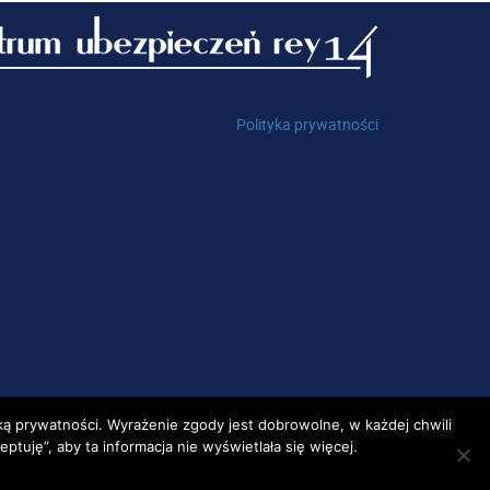
Polityka prywatności
yką prywatności
. Wyrażenie zgody jest dobrowolne, w każdej chwili
tuję”, aby ta informacja nie wyświetlała się więcej.