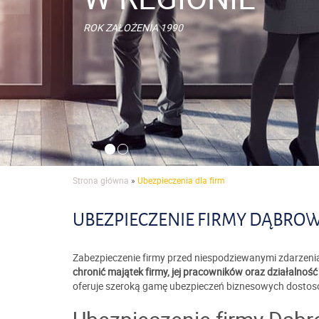
OŻENIA 1990
Strona główna
»
Ubezpieczenia dla firm
UBEZPIECZENIE FIRMY DĄBRO
Zabezpieczenie firmy przed niespodziewanymi zdarzeniam
chronić majątek firmy, jej pracowników oraz działalnoś
oferuje szeroką gamę ubezpieczeń biznesowych dostoso