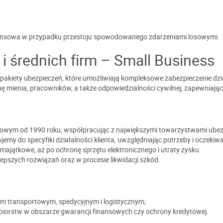
ansowa w przypadku przestoju spowodowanego zdarzeniami losowymi.
i średnich firm – Small Business
pakiety ubezpieczeń, które umożliwiają kompleksowe zabezpieczenie dzia
onę mienia, pracowników, a także odpowiedzialności cywilnej, zapewniają
iowym od 1990 roku, współpracując z największymi towarzystwami ube
emy do specyfiki działalności klienta, uwzględniając potrzeby i oczekiwa
majątkowe, aż po ochronę sprzętu elektronicznego i utraty zysku.
szych rozwiązań oraz w procesie likwidacji szkód.
 transportowym, spedycyjnym i logistycznym;
ębiorstw w obszarze gwarancji finansowych czy ochrony kredytowej.