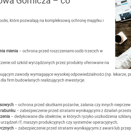
owa Górnicza – co
polis, które pozwalają na kompleksową ochronę majątku i
nia mienia
– ochrona przed roszczeniami osób trzecich w
czenie od szkód wyrządzonych przez produkty oferowane na
jącym zawody wymagające wysokiej odpowiedzialności (np. lekarze, pra
dla firm budowlanych realizujących inwestycje.
losowych
– ochrona przed skutkami pożarów, zalania czy innych nieprzew
i rabunku
– zabezpieczenie przed stratami wynikającymi z działań przest
czenia
– dedykowane dla obiektów, w których ryzyko uszkodzenia szklany
urządzeń IT, maszyn produkcyjnych czy systemów operacyjnych;
rycznych
– zabezpieczenie przed stratami wynikającymi z awarii lub przep