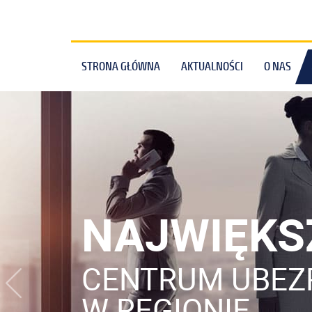
STRONA GŁÓWNA
AKTUALNOŚCI
O NAS
AJWIĘKSZE
NTRUM UBEZPIECZEŃ
REGIONIE