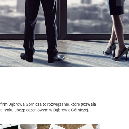
na
Nasz kon
(32) 262
a firm Dąbrowa Górnicza to rozwiązanie, które
pozwala
na rynku ubezpieczeniowym w Dąbrowie Górniczej,