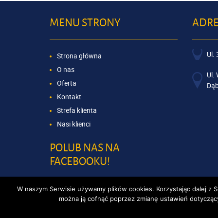
MENU STRONY
ADRE
Ul.
Strona główna
O nas
Ul.
Oferta
Dąb
Kontakt
Strefa klienta
Nasi klienci
POLUB NAS NA
FACEBOOKU!
W naszym Serwisie używamy plików cookies. Korzystając dalej z 
można ją cofnąć poprzez zmianę ustawień dotyczących