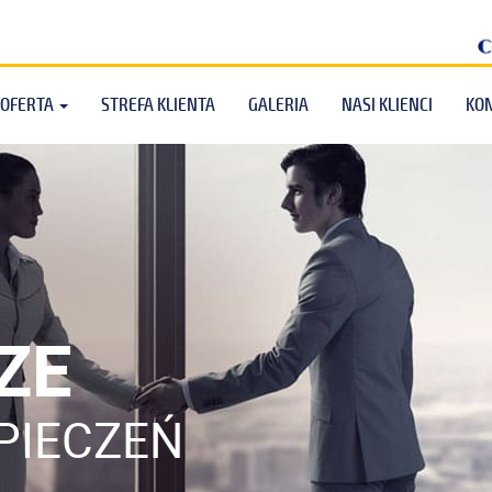
OFERTA
STREFA KLIENTA
GALERIA
NASI KLIENCI
KO
ZE
PIECZEŃ