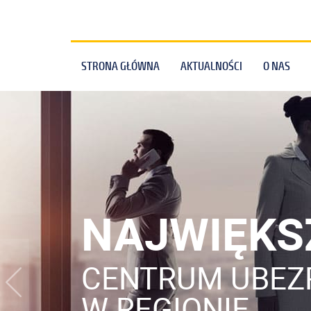
STRONA GŁÓWNA
AKTUALNOŚCI
O NAS
NAJWIĘKS
CENTRUM UBEZ
W REGIONIE