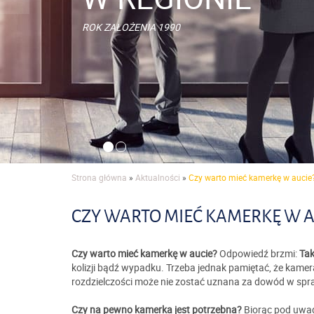
ROK ZAŁOŻENIA 1990
Strona główna
»
Aktualności
»
Czy warto mieć kamerkę w aucie
CZY WARTO MIEĆ KAMERKĘ W A
Czy warto mieć kamerkę w aucie?
Odpowiedź brzmi:
Tak
kolizji bądź wypadku. Trzeba jednak pamiętać, że kame
rozdzielczości może nie zostać uznana za dowód w spr
Czy na pewno kamerka jest potrzebna?
Biorąc pod uwagę