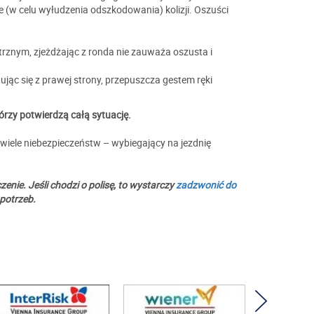
(w celu wyłudzenia odszkodowania) kolizji. Oszuści
znym, zjeżdżając z ronda nie zauważa oszusta i
ąc się z prawej strony, przepuszcza gestem ręki
órzy potwierdzą całą sytuację.
wiele niebezpieczeństw – wybiegający na jezdnię
nie. Jeśli chodzi o polisę, to wystarczy
zadzwonić do
 potrzeb.