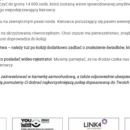
czyć do grona 14 000 osób, które zostaną winne spowodowanej umyślnie 
ego niepodejrzewający kierowcy:
 na zewnętrznym pasie ronda. Kierowca poruszający się pasem wewnętr
 na skrzyżowaniu równorzędnym. Choć oszust ma pierwszeństwo, znajduj
ust doprowadza do kolizji.
wa – należy tuż po kolizji dodatkowo zadbać o znalezienie świadków, kt
o posiadać wideo-rejestrator.
Musimy pamiętać, że na drodze czeka nas 
ierowcy.
arto zainwestować w kamerkę samochodową, a także odpowiednie ubezpiecze
ią pomożemy Ci dobrać najkorzystniejszą polisę dopasowaną do Twoich