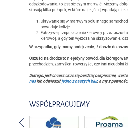
odszkodowania, to jest się czym martwić. Możemy dołą
stosują kilka pułapek, w które najczęściej wpadają nicz
Ukrywanie się w martwym polu innego samochodu
powoduje kolizję;
Fałszywe przepuszczenie kierowcy przez oszusta
kierowcę, a gdy ten wjeżdża na skrzyżowanie, osz
W przypadku, gdy mamy podejrzenie, iż doszło do oszust
Oszuści na drodze to nie jedyny powód, dla którego wart
przechodzień, zamyśleni rowerzyści, czy inni nieudolni k
Dlatego, jeśli chcesz czuć się bardziej bezpiecznie, w
nas
lub odwiedzić
jedno z naszych biur
, a my z pewnośc
WSPÓŁPRACUJEMY