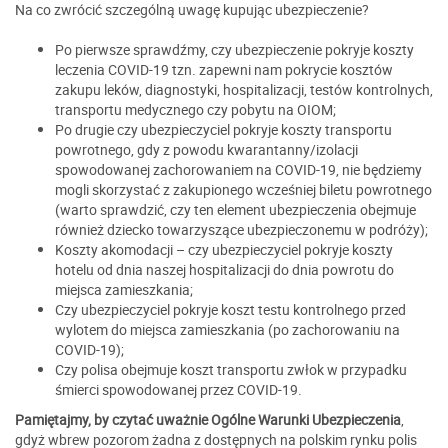
Na co zwrócić szczególną uwagę kupując ubezpieczenie?
Po pierwsze sprawdźmy, czy ubezpieczenie pokryje koszty
leczenia COVID-19 tzn. zapewni nam pokrycie kosztów
zakupu leków, diagnostyki, hospitalizacji, testów kontrolnych,
transportu medycznego czy pobytu na OIOM;
Po drugie czy ubezpieczyciel pokryje koszty transportu
powrotnego, gdy z powodu kwarantanny/izolacji
spowodowanej zachorowaniem na COVID-19, nie będziemy
mogli skorzystać z zakupionego wcześniej biletu powrotnego
(warto sprawdzić, czy ten element ubezpieczenia obejmuje
również dziecko towarzyszące ubezpieczonemu w podróży);
Koszty akomodacji – czy ubezpieczyciel pokryje koszty
hotelu od dnia naszej hospitalizacji do dnia powrotu do
miejsca zamieszkania;
Czy ubezpieczyciel pokryje koszt testu kontrolnego przed
wylotem do miejsca zamieszkania (po zachorowaniu na
COVID-19);
Czy polisa obejmuje koszt transportu zwłok w przypadku
śmierci spowodowanej przez COVID-19.
Pamiętajmy, by czytać uważnie Ogólne Warunki Ubezpieczenia
,
gdyż wbrew pozorom żadna z dostępnych na polskim rynku polis