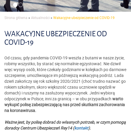
Strona główna
»
Aktualności
»
Wakacyjne ubezpieczenie od COVID-19
WAKACYJNE UBEZPIECZENIE OD
COVID-19
Od czasu, gdy pandemia COVID-19 weszła z butami w nasze życie,
robimy wszystko, by starać się normalnie egzystować. Nie dziwił
więc wysyp osób, które czekały godzinami w kolejkach po darmowe
szczepienie, umożliwiające im późniejszą wakacyjną podróż. Lada
dzień zakończy się rok szkolny 2020/2021 (choć trudno nazwać go
rokiem szkolnym, skoro większość czasu uczniowie spędzili w
domach) i ruszymy na zasłużony wypoczynek. Jedni wybiorą
odpoczynek w Polsce, inni za granicą – w obu przypadkach
warto
wykupić polisę zabezpieczającą nas przed skutkami zachorowania
na koronawirusa.
Ważne jest, by polisę dobrać do własnych potrzeb, w czym pomogą
doradcy Centrum Ubezpieczeń Rey14 (
kontakt
).