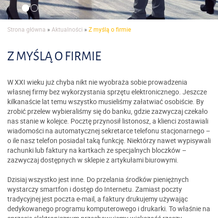
Strona główna
»
Aktualności
»
Z myślą o firmie
Z MYŚLĄ O FIRMIE
W XXI wieku już chyba nikt nie wyobraża sobie prowadzenia
własnej firmy bez wykorzystania sprzętu elektronicznego. Jeszcze
kilkanaście lat temu wszystko musieliśmy załatwiać osobiście. By
zrobić przelew wybieraliśmy się do banku, gdzie zazwyczaj czekało
nas stanie w kolejce. Pocztę przynosił listonosz, a klienci zostawiali
wiadomości na automatycznej sekretarce telefonu stacjonarnego –
o ile nasz telefon posiadał taką funkcję. Niektórzy nawet wypisywali
rachunki lub faktury na kartkach ze specjalnych bloczków –
zazwyczaj dostępnych w sklepie z artykułami biurowymi.
Dzisiaj wszystko jest inne. Do przelania środków pieniężnych
wystarczy smartfon i dostęp do Internetu. Zamiast poczty
tradycyjnej jest poczta e-mail, a faktury drukujemy używając
dedykowanego programu komputerowego i drukarki. To właśnie na