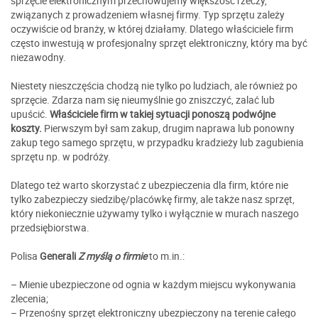
sprzęcie elektronicznym przechowujemy większość rzeczy,
związanych z prowadzeniem własnej firmy. Typ sprzętu zależy
oczywiście od branży, w której działamy. Dlatego właściciele firm
często inwestują w profesjonalny sprzęt elektroniczny, który ma być
niezawodny.
Niestety nieszczęścia chodzą nie tylko po ludziach, ale również po
sprzęcie. Zdarza nam się nieumyślnie go zniszczyć, zalać lub
upuścić.
Właściciele firm w takiej sytuacji ponoszą podwójne
koszty.
Pierwszym był sam zakup, drugim naprawa lub ponowny
zakup tego samego sprzętu, w przypadku kradzieży lub zagubienia
sprzętu np. w podróży.
Dlatego też warto skorzystać z ubezpieczenia dla firm, które nie
tylko zabezpieczy siedzibę/placówkę firmy, ale także nasz sprzęt,
który niekoniecznie używamy tylko i wyłącznie w murach naszego
przedsiębiorstwa.
Polisa
Generali
Z myślą o firmie
to m.in.:
– Mienie ubezpieczone od ognia w każdym miejscu wykonywania
zlecenia;
– Przenośny sprzęt elektroniczny ubezpieczony na terenie całego